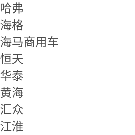
哈弗
海格
海马商用车
恒天
华泰
黄海
汇众
江淮