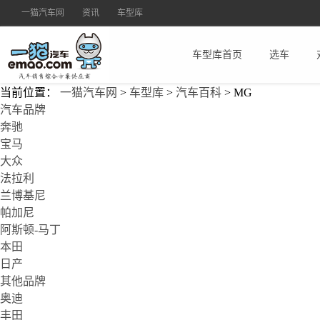
一猫汽车网
资讯
车型库
车型库首页
选车
当前位置：
一猫汽车网
>
车型库
>
汽车百科
>
MG
汽车品牌
奔驰
宝马
大众
法拉利
兰博基尼
帕加尼
阿斯顿-马丁
本田
日产
其他品牌
奥迪
丰田